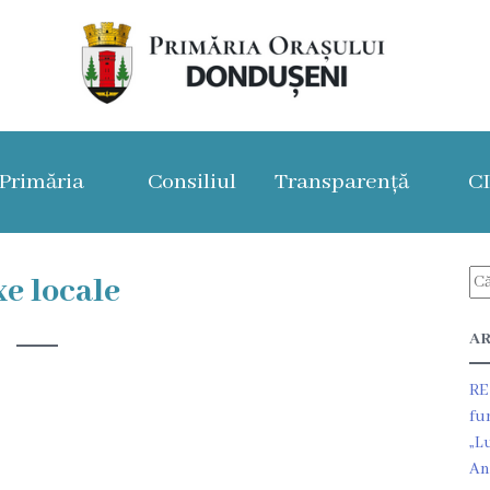
Primăria
Consiliul
Transparență
C
e locale
AR
RE
fu
„L
An