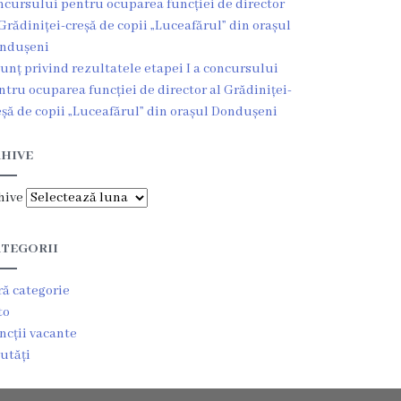
ncursului pentru ocuparea funcției de director
 Grădiniței-creșă de copii „Luceafărul” din orașul
ndușeni
unț privind rezultatele etapei I a concursului
ntru ocuparea funcției de director al Grădiniței-
eșă de copii „Luceafărul” din orașul Dondușeni
HIVE
hive
TEGORII
ră categorie
to
ncții vacante
utăți