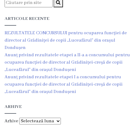
Viceprimarii
ARTICOLE RECENTE
Dispozițiile
primarului
REZULTATELE CONCURSULUI pentru ocuparea funcției de
director al Grădiniței de copii „Luceafărul” din orașul
Rapoartele
Dondușen
Anunț privind rezultatele etapei a II-a a concursului pentru
primarului
ocuparea funcției de director al Grădiniței-creșă de copii
„Luceafărul” din orașul Dondușeni
Declarația
Anunț privind rezultatele etapei I a concursului pentru
ocuparea funcției de director al Grădiniței-creșă de copii
de
„Luceafărul” din orașul Dondușeni
răspundere
ARHIVE
managerială
Arhive
Regulamentul
intern