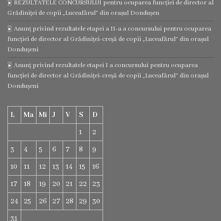
REZULTATELE CONCURSULUI pentru ocuparea funcției de director al
Grădiniței de copii „Luceafărul” din orașul Dondușen
Regulamentul
Anunț privind rezultatele etapei a II-a a concursului pentru ocuparea
consiliului
funcției de director al Grădiniței-creșă de copii „Luceafărul” din orașul
Dondușeni
Deciziile
Anunț privind rezultatele etapei I a concursului pentru ocuparea
funcției de director al Grădiniței-creșă de copii „Luceafărul” din orașul
consiliului
Dondușeni
Transparență
L
Ma
Mi
J
V
S
D
Bugetul
1
2
orașului
3
4
5
6
7
8
9
10
11
12
13
14
15
16
Strategia
17
18
19
20
21
22
23
de
24
25
26
27
28
29
30
dezvoltare
31