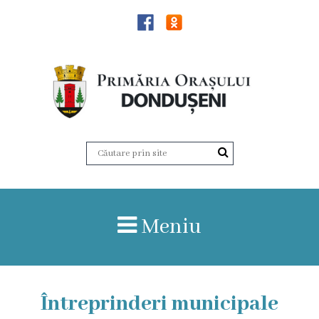
Știri
Dondușeni
Istoria
orașului
Date
Meniu
statistice
Patrimoniul
de
Întreprinderi municipale
importanță