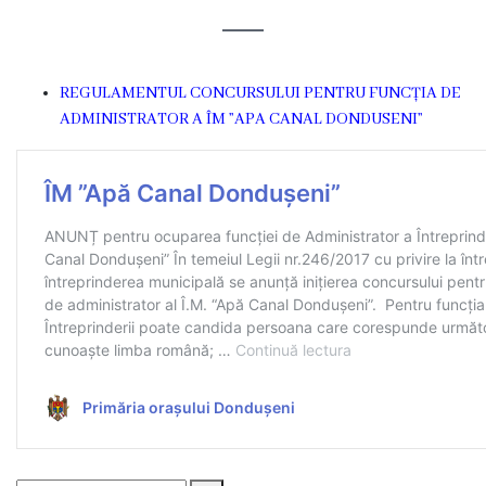
istorică
și
REGULAMENTUL CONCURSULUI PENTRU FUNCȚIA DE
culturală
ADMINISTRATOR A ÎM ”APA CANAL DONDUSENI”
Oameni
de
Valoare
Ofertă
investițională
Primăria
Primarul