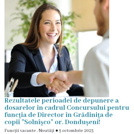
Rezultatele perioadei de depunere a
dosarelor în cadrul Concursului pentru
funcția de Director în Grădinița de
copii ”Solnîșco” or. Dondușeni!
Funcții vacante
,
Noutăți
●
5 octombrie 2023