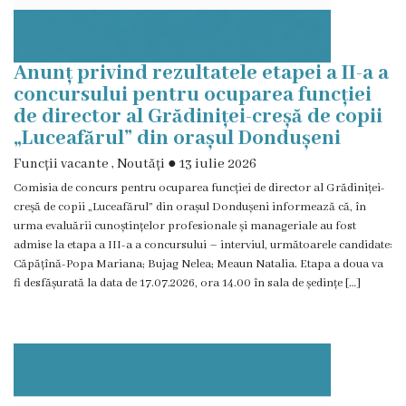
Planuri
Anunț privind rezultatele etapei a II-a a
de
concursului pentru ocuparea funcției
acțiuni
de director al Grădiniței-creșă de copii
„Luceafărul” din orașul Dondușeni
Funcții
Funcții vacante
,
Noutăți
●
13 iulie 2026
vacante
Comisia de concurs pentru ocuparea funcției de director al Grădiniței-
creșă de copii „Luceafărul” din orașul Dondușeni informează că, în
urma evaluării cunoștințelor profesionale și manageriale au fost
Consiliul
admise la etapa a III-a a concursului – interviul, următoarele candidate:
Căpățînă-Popa Mariana; Bujag Nelea; Meaun Natalia. Etapa a doua va
Componența
fi desfășurată la data de 17.07.2026, ora 14.00 în sala de ședințe […]
consiliului
Secretarul
consiliului