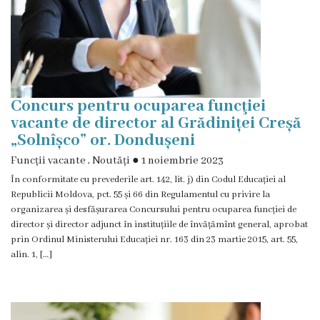
Concurs pentru ocuparea funcţiei
vacante de director al Grădiniței Creșă
„Solnîșco” or. Dondușeni
Funcții vacante
,
Noutăți
●
1 noiembrie 2023
În conformitate cu prevederile art. 142, lit. j) din Codul Educației al
Republicii Moldova, pct. 55 și 66 din Regulamentul cu privire la
organizarea și desfășurarea Concursului pentru ocuparea funcției de
director și director adjunct în instituțiile de învățămînt general, aprobat
prin Ordinul Ministerului Educației nr. 163 din 23 martie 2015, art. 55,
alin. 1, […]