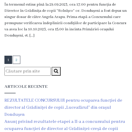
În termenul extins pînă la 29.09.2023, ora 17.00 pentru funcția de
Director în Grădinița de copii ”Solnîșco” or. Dondușeni a fost depus un
singur dosar de către Angela Arapu. Prima etapă a Concursului care
presupune verificarea îndeplinirii condițiilor de participare la Concurs
va avea loc la 10.10.2023, ora 15.00 în incinta Primăriei orașului
Dondușeni, et. […]
1
2
ARTICOLE RECENTE
REZULTATELE CONCURSULUI pentru ocuparea funcției de
director al Grădiniței de copii „Luceafărul” din orașul
Dondușen
Anunț privind rezultatele etapei a II-a a concursului pentru
ocuparea funcției de director al Grădiniței-creșă de copii