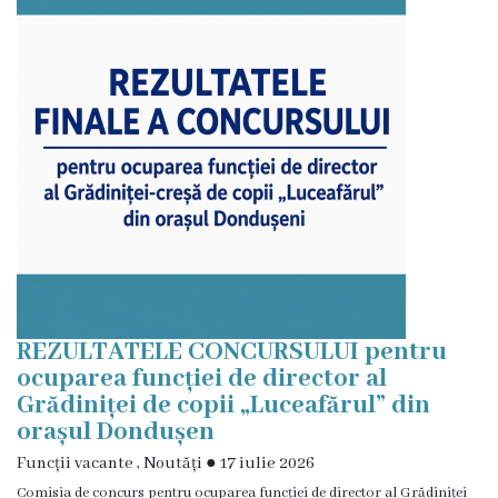
istorică
și
culturală
Oameni
de
Valoare
Ofertă
investițională
REZULTATELE CONCURSULUI pentru
ocuparea funcției de director al
Primăria
Grădiniței de copii „Luceafărul” din
orașul Dondușen
Primarul
Funcții vacante
,
Noutăți
●
17 iulie 2026
Comisia de concurs pentru ocuparea funcției de director al Grădiniței