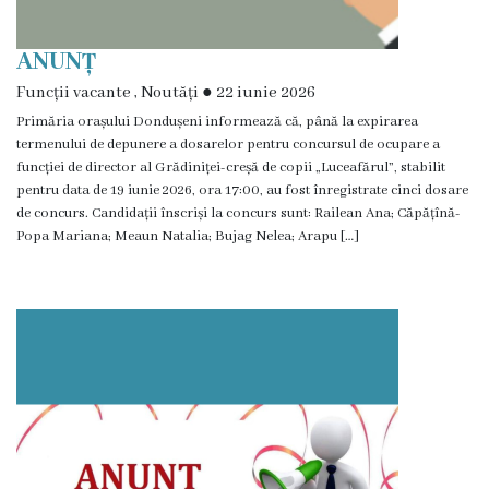
certificatelor
ANUNȚ
și
Funcții vacante
,
Noutăți
●
22 iunie 2026
adeverințelor
Primăria orașului Dondușeni informează că, până la expirarea
termenului de depunere a dosarelor pentru concursul de ocupare a
Eliberarea
funcției de director al Grădiniței-creșă de copii „Luceafărul”, stabilit
pentru data de 19 iunie 2026, ora 17:00, au fost înregistrate cinci dosare
autorizațiilor
de concurs. Candidații înscriși la concurs sunt: Railean Ana; Căpățînă-
Popa Mariana; Meaun Natalia; Bujag Nelea; Arapu […]
Modele
de
cereri
Media
Video