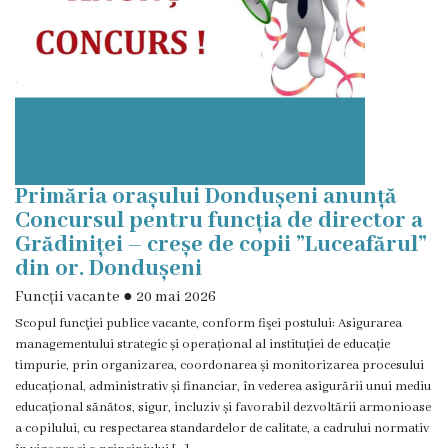
Foto
Contacte
Primăria orașului Dondușeni anunță
Concursul pentru funcția de director a
Grădiniței – creșe de copii ”Luceafărul”
din or. Dondușeni
Funcții vacante
●
20 mai 2026
Scopul funcţiei publice vacante, conform fişei postului: Asigurarea
managementului strategic și operațional al instituției de educație
timpurie, prin organizarea, coordonarea și monitorizarea procesului
educațional, administrativ și financiar, în vederea asigurării unui mediu
educațional sănătos, sigur, incluziv și favorabil dezvoltării armonioase
a copilului, cu respectarea standardelor de calitate, a cadrului normativ