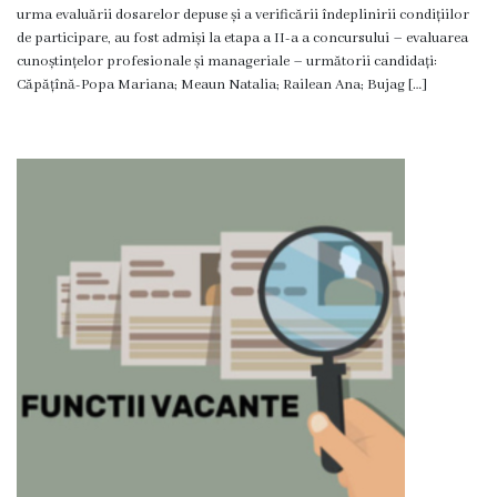
urma evaluării dosarelor depuse și a verificării îndeplinirii condițiilor
Consultări
de participare, au fost admiși la etapa a II-a a concursului – evaluarea
cunoștințelor profesionale și manageriale – următorii candidați:
publice
Căpățînă-Popa Mariana; Meaun Natalia; Railean Ana; Bujag […]
Proiecte
de
decizii
Regulamente
Acte
permisive
CISC
Eliberarea