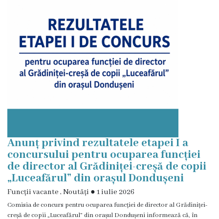
Regulamentul
consiliului
Deciziile
consiliului
Transparență
Bugetul
Anunț privind rezultatele etapei I a
orașului
concursului pentru ocuparea funcției
de director al Grădiniței-creșă de copii
Strategia
„Luceafărul” din orașul Dondușeni
de
Funcții vacante
,
Noutăți
●
1 iulie 2026
Comisia de concurs pentru ocuparea funcției de director al Grădiniței-
dezvoltare
creșă de copii „Luceafărul” din orașul Dondușeni informează că, în