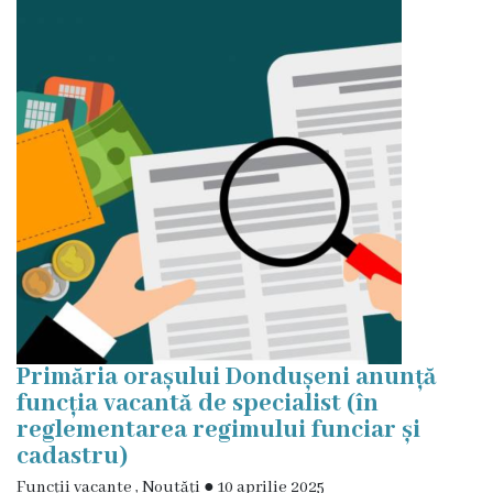
Primăria orașului Dondușeni anunță
funcția vacantă de specialist (în
reglementarea regimului funciar și
cadastru)
Funcții vacante
,
Noutăți
●
10 aprilie 2025