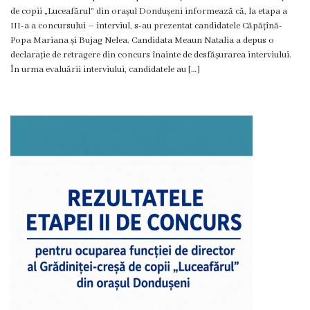
Viceprimarii
de copii „Luceafărul” din orașul Dondușeni informează că, la etapa a
III-a a concursului – interviul, s-au prezentat candidatele Căpățînă-
Popa Mariana și Bujag Nelea. Candidata Meaun Natalia a depus o
Dispozițiile
declarație de retragere din concurs înainte de desfășurarea interviului.
În urma evaluării interviului, candidatele au […]
primarului
Rapoartele
primarului
Declarația
de
răspundere
managerială
Regulamentul
intern