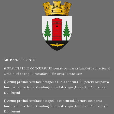
certificatelor
și
adeverințelor
Eliberarea
autorizațiilor
Modele
ARTICOLE RECENTE
de
REZULTATELE CONCURSULUI pentru ocuparea funcției de director al
Grădiniței de copii „Luceafărul” din orașul Dondușen
cereri
Anunț privind rezultatele etapei a II-a a concursului pentru ocuparea
funcției de director al Grădiniței-creșă de copii „Luceafărul” din orașul
Media
Dondușeni
Anunț privind rezultatele etapei I a concursului pentru ocuparea
Video
funcției de director al Grădiniței-creșă de copii „Luceafărul” din orașul
Dondușeni