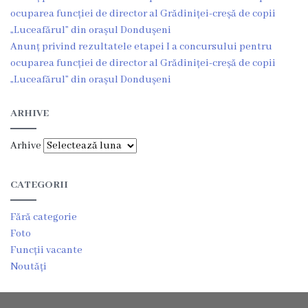
ocuparea funcției de director al Grădiniței-creșă de copii
Consultări
„Luceafărul” din orașul Dondușeni
publice
Anunț privind rezultatele etapei I a concursului pentru
ocuparea funcției de director al Grădiniței-creșă de copii
Proiecte
„Luceafărul” din orașul Dondușeni
de
ARHIVE
decizii
Arhive
Regulamente
CATEGORII
Acte
Fără categorie
permisive
Foto
Funcții vacante
CISC
Noutăți
Eliberarea