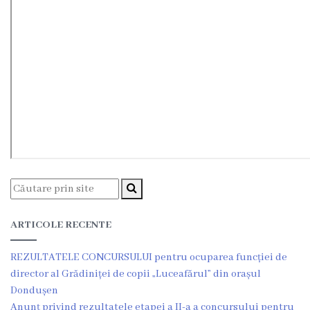
Regulamentul
consiliului
Deciziile
consiliului
Transparență
Bugetul
orașului
ARTICOLE RECENTE
Strategia
REZULTATELE CONCURSULUI pentru ocuparea funcției de
de
director al Grădiniței de copii „Luceafărul” din orașul
Dondușen
dezvoltare
Anunț privind rezultatele etapei a II-a a concursului pentru