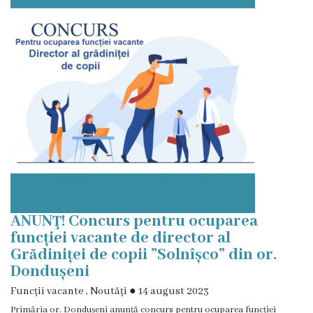
istorică
și
culturală
Oameni
de
Valoare
Ofertă
investițională
ANUNŢ! Concurs pentru ocuparea
funcției vacante de director al
Primăria
Grădiniței de copii ”Solnîșco” din or.
Dondușeni
Primarul
Funcții vacante
,
Noutăți
●
14 august 2023
Primăria or. Dondușeni anunță concurs pentru ocuparea funcției