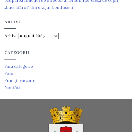
ocuparea funcției de director al Grădiniței-creșă de copii
„Luceafărul” din orașul Dondușeni
Planuri
ARHIVE
de
acțiuni
Arhive
Funcții
CATEGORII
vacante
Fără categorie
Foto
Consiliul
Funcții vacante
Noutăți
Componența
consiliului
Secretarul
consiliului