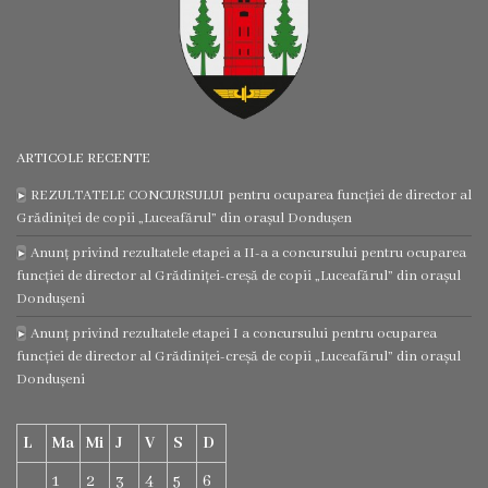
Regulamentul
consiliului
Deciziile
ARTICOLE RECENTE
consiliului
REZULTATELE CONCURSULUI pentru ocuparea funcției de director al
Grădiniței de copii „Luceafărul” din orașul Dondușen
Transparență
Anunț privind rezultatele etapei a II-a a concursului pentru ocuparea
funcției de director al Grădiniței-creșă de copii „Luceafărul” din orașul
Bugetul
Dondușeni
orașului
Anunț privind rezultatele etapei I a concursului pentru ocuparea
funcției de director al Grădiniței-creșă de copii „Luceafărul” din orașul
Dondușeni
Strategia
de
L
Ma
Mi
J
V
S
D
dezvoltare
1
2
3
4
5
6