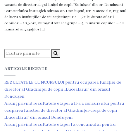
Viceprimarii
vacante de director al grădiniței de copii ”Solnîșco” din or. Dondușeni
Caracteristica instituției: adresa: or. Dondușeni, str. Mateevici 2, regimul
de lucru a instituțiilor de educație timpurie – 5 zile, durata aflării
Dispozițiile
copiilor – 10,5 ore, numărul total de grupe – 4, numărul copiilor – 68,
numărul angajaților […]
primarului
Rapoartele
primarului
ARTICOLE RECENTE
Declarația
de
REZULTATELE CONCURSULUI pentru ocuparea funcției de
director al Grădiniței de copii „Luceafărul” din orașul
răspundere
Dondușen
managerială
Anunț privind rezultatele etapei a II-a a concursului pentru
ocuparea funcției de director al Grădiniței-creșă de copii
Regulamentul
„Luceafărul” din orașul Dondușeni
Anunț privind rezultatele etapei I a concursului pentru
intern