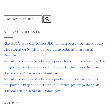
Viceprimarii
Dispozițiile
primarului
ARTICOLE RECENTE
Rapoartele
REZULTATELE CONCURSULUI pentru ocuparea funcției de
primarului
director al Grădiniței de copii „Luceafărul” din orașul
Dondușen
Declarația
Anunț privind rezultatele etapei a II-a a concursului pentru
ocuparea funcției de director al Grădiniței-creșă de copii
de
„Luceafărul” din orașul Dondușeni
răspundere
Anunț privind rezultatele etapei I a concursului pentru
ocuparea funcției de director al Grădiniței-creșă de copii
managerială
„Luceafărul” din orașul Dondușeni
Regulamentul
ARHIVE
intern