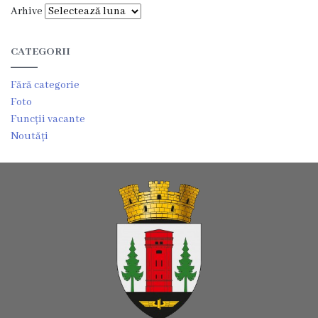
Arhive
Planuri
CATEGORII
de
acțiuni
Fără categorie
Foto
Funcții
Funcții vacante
Noutăți
vacante
Consiliul
Componența
consiliului
Secretarul
consiliului