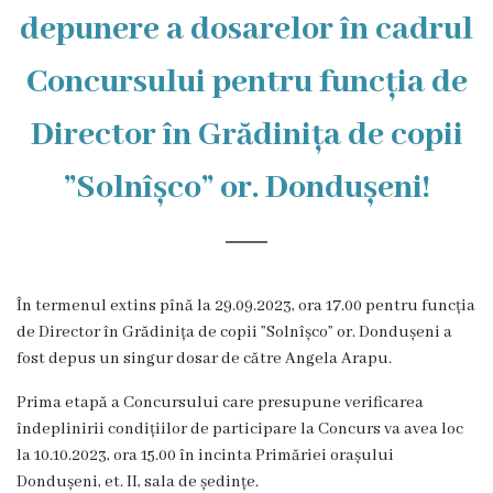
depunere a dosarelor în cadrul
istorică
și
Concursului pentru funcția de
culturală
Director în Grădinița de copii
Oameni
”Solnîșco” or. Dondușeni!
de
Valoare
Ofertă
În termenul extins pînă la 29.09.2023, ora 17.00 pentru funcția
de Director în Grădinița de copii ”Solnîșco” or. Dondușeni a
investițională
fost depus un singur dosar de către Angela Arapu.
Primăria
Prima etapă a Concursului care presupune verificarea
îndeplinirii condițiilor de participare la Concurs va avea loc
Primarul
la 10.10.2023, ora 15.00 în incinta Primăriei orașului
Dondușeni, et. II, sala de ședințe.