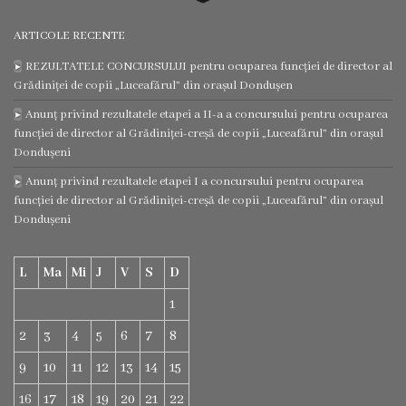
Regulamentul
ARTICOLE RECENTE
consiliului
REZULTATELE CONCURSULUI pentru ocuparea funcției de director al
Grădiniței de copii „Luceafărul” din orașul Dondușen
Deciziile
Anunț privind rezultatele etapei a II-a a concursului pentru ocuparea
funcției de director al Grădiniței-creșă de copii „Luceafărul” din orașul
consiliului
Dondușeni
Anunț privind rezultatele etapei I a concursului pentru ocuparea
Transparență
funcției de director al Grădiniței-creșă de copii „Luceafărul” din orașul
Dondușeni
Bugetul
orașului
L
Ma
Mi
J
V
S
D
1
Strategia
2
3
4
5
6
7
8
de
9
10
11
12
13
14
15
dezvoltare
16
17
18
19
20
21
22