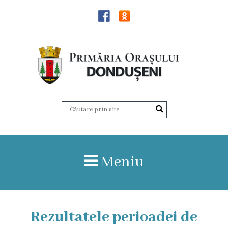
Știri
Dondușeni
Istoria
orașului
Date
Meniu
statistice
Patrimoniul
de
Rezultatele perioadei de
importanță