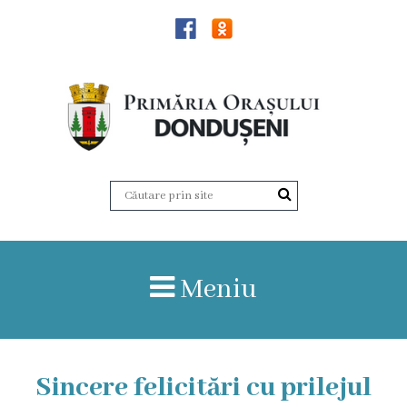
Știri
Dondușeni
Istoria
orașului
Date
Meniu
statistice
Patrimoniul
de
Sincere felicitări cu prilejul
importanță