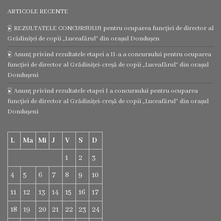
ARTICOLE RECENTE
Regulamentul
REZULTATELE CONCURSULUI pentru ocuparea funcției de director al
consiliului
Grădiniței de copii „Luceafărul” din orașul Dondușen
Anunț privind rezultatele etapei a II-a a concursului pentru ocuparea
Deciziile
funcției de director al Grădiniței-creșă de copii „Luceafărul” din orașul
Dondușeni
consiliului
Anunț privind rezultatele etapei I a concursului pentru ocuparea
funcției de director al Grădiniței-creșă de copii „Luceafărul” din orașul
Transparență
Dondușeni
Bugetul
L
Ma
Mi
J
V
S
D
orașului
1
2
3
Strategia
4
5
6
7
8
9
10
de
11
12
13
14
15
16
17
dezvoltare
18
19
20
21
22
23
24