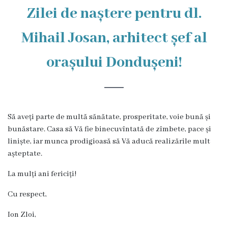
Zilei de naștere pentru dl.
istorică
și
Mihail Josan, arhitect șef al
culturală
orașului Dondușeni!
Oameni
de
Valoare
Să aveți parte de multă sănătate, prosperitate, voie bună și
bunăstare. Casa să Vă fie binecuvîntată de zîmbete, pace și
Ofertă
liniște, iar munca prodigioasă să Vă aducă realizările mult
așteptate.
investițională
La mulți ani fericiți!
Primăria
Cu respect,
Primarul
Ion Zloi,