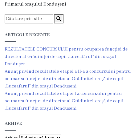
Viceprimarii
Primarul orașului Dondușeni
Dispozițiile
primarului
ARTICOLE RECENTE
Rapoartele
REZULTATELE CONCURSULUI pentru ocuparea funcției de
director al Grădiniței de copii „Luceafărul” din orașul
primarului
Dondușen
Anunț privind rezultatele etapei a II-a a concursului pentru
Declarația
ocuparea funcției de director al Grădiniței-creșă de copii
de
„Luceafărul” din orașul Dondușeni
Anunț privind rezultatele etapei I a concursului pentru
răspundere
ocuparea funcției de director al Grădiniței-creșă de copii
managerială
„Luceafărul” din orașul Dondușeni
ARHIVE
Regulamentul
intern
Arhive