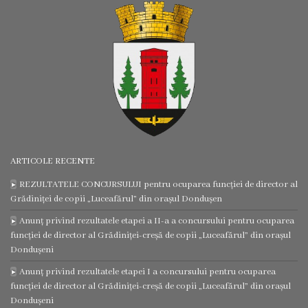
Consultări
publice
Proiecte
de
decizii
ARTICOLE RECENTE
Regulamente
REZULTATELE CONCURSULUI pentru ocuparea funcției de director al
Acte
Grădiniței de copii „Luceafărul” din orașul Dondușen
Anunț privind rezultatele etapei a II-a a concursului pentru ocuparea
permisive
funcției de director al Grădiniței-creșă de copii „Luceafărul” din orașul
Dondușeni
CISC
Anunț privind rezultatele etapei I a concursului pentru ocuparea
funcției de director al Grădiniței-creșă de copii „Luceafărul” din orașul
Eliberarea
Dondușeni