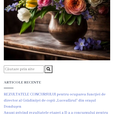
Planuri
de
acțiuni
Funcții
vacante
Consiliul
Componența
ARTICOLE RECENTE
consiliului
REZULTATELE CONCURSULUI pentru ocuparea funcției de
Secretarul
director al Grădiniței de copii „Luceafărul” din orașul
Dondușen
consiliului
Anunț privind rezultatele etapei a II-a a concursului pentru