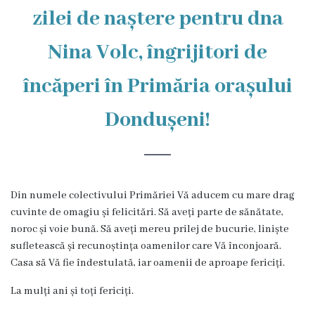
zilei de naștere pentru dna
istorică
și
Nina Volc, îngrijitori de
culturală
încăperi în Primăria orașului
Oameni
Dondușeni!
de
Valoare
Ofertă
Din numele colectivului Primăriei Vă aducem cu mare drag
cuvinte de omagiu și felicitări. Să aveți parte de sănătate,
investițională
noroc și voie bună. Să aveți mereu prilej de bucurie, liniște
sufletească și recunoștința oamenilor care Vă înconjoară.
Primăria
Casa să Vă fie îndestulată, iar oamenii de aproape fericiți.
Primarul
La mulți ani și toți fericiți.