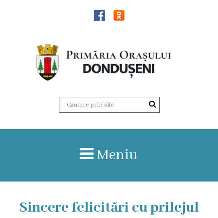
Știri
Dondușeni
Istoria
orașului
Date
Meniu
statistice
Patrimoniul
de
Sincere felicitări cu prilejul
importanță