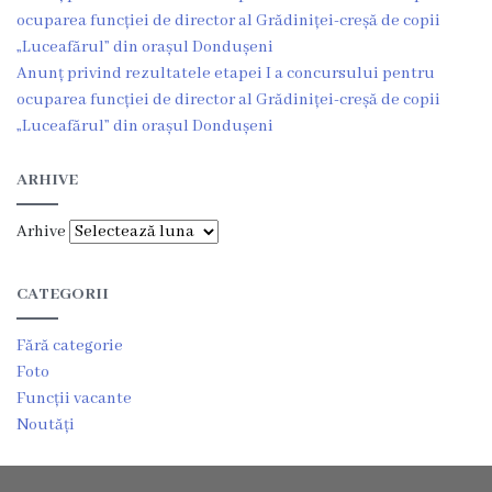
ocuparea funcției de director al Grădiniței-creșă de copii
Regulamentul
„Luceafărul” din orașul Dondușeni
Anunț privind rezultatele etapei I a concursului pentru
consiliului
ocuparea funcției de director al Grădiniței-creșă de copii
„Luceafărul” din orașul Dondușeni
Deciziile
consiliului
ARHIVE
Transparență
Arhive
Bugetul
CATEGORII
orașului
Fără categorie
Foto
Strategia
Funcții vacante
de
Noutăți
dezvoltare