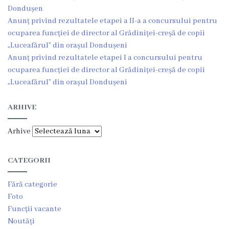
Dondușen
Consultări
Anunț privind rezultatele etapei a II-a a concursului pentru
publice
ocuparea funcției de director al Grădiniței-creșă de copii
„Luceafărul” din orașul Dondușeni
Anunț privind rezultatele etapei I a concursului pentru
Proiecte
ocuparea funcției de director al Grădiniței-creșă de copii
de
„Luceafărul” din orașul Dondușeni
decizii
ARHIVE
Regulamente
Arhive
Acte
CATEGORII
permisive
Fără categorie
CISC
Foto
Funcții vacante
Eliberarea
Noutăți