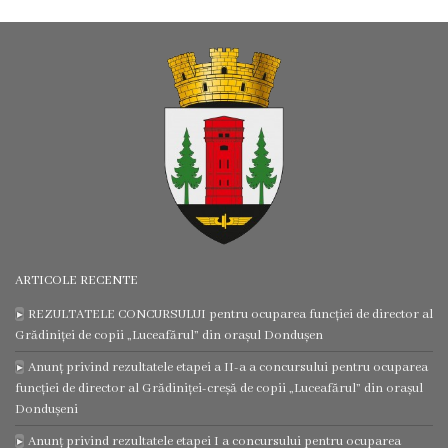
certificatelor
și
adeverințelor
Eliberarea
autorizațiilor
Modele
de
ARTICOLE RECENTE
cereri
REZULTATELE CONCURSULUI pentru ocuparea funcției de director al
Grădiniței de copii „Luceafărul” din orașul Dondușen
Media
Anunț privind rezultatele etapei a II-a a concursului pentru ocuparea
funcției de director al Grădiniței-creșă de copii „Luceafărul” din orașul
Video
Dondușeni
Anunț privind rezultatele etapei I a concursului pentru ocuparea