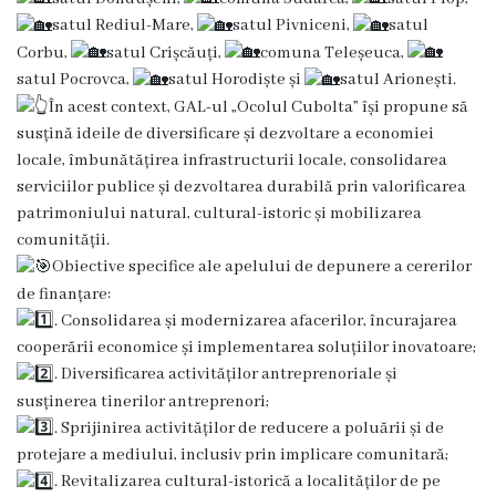
Viceprimarii
satul Rediul-Mare,
satul Pivniceni,
satul
Corbu,
satul Crișcăuți,
comuna Teleșeuca,
Dispozițiile
satul Pocrovca,
satul Horodiște și
satul Arionești.
În acest context, GAL-ul „Ocolul Cubolta” își propune să
primarului
susțină ideile de diversificare și dezvoltare a economiei
locale, îmbunătățirea infrastructurii locale, consolidarea
Rapoartele
serviciilor publice și dezvoltarea durabilă prin valorificarea
primarului
patrimoniului natural, cultural-istoric și mobilizarea
comunității.
Declarația
Obiective specifice ale apelului de depunere a cererilor
de finanțare:
de
. Consolidarea și modernizarea afacerilor, încurajarea
răspundere
cooperării economice și implementarea soluțiilor inovatoare;
. Diversificarea activităților antreprenoriale și
managerială
susținerea tinerilor antreprenori;
. Sprijinirea activităților de reducere a poluării și de
Regulamentul
protejare a mediului, inclusiv prin implicare comunitară;
. Revitalizarea cultural-istorică a localităților de pe
intern