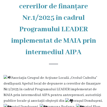
cererilor de finanțare
istorică
și
Nr.1/2025 în cadrul
culturală
Programului LEADER
Oameni
implementat de MAIA prin
de
intermediul AIPA
Valoare
Ofertă
investițională
Asociația Grupul de Acțiune Locală „Ocolul Cubolta”
desfășoară Apelul local de depunere a cererilor de finanțare
Primăria
Nr.1/2025 în cadrul Programului LEADER implementat de
MAIA prin intermediul AIPA pentru antreprenori, autorități
Primarul
publice locale și asociații obștești din
orașul Dondușeni,
satul Dondușeni,
comuna Sudarca,
satul Plop,