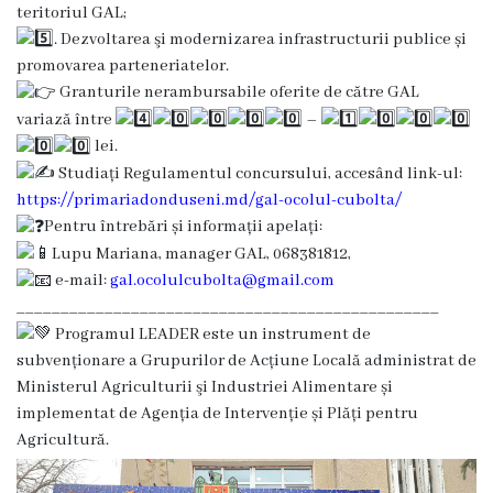
teritoriul GAL;
. Dezvoltarea şi modernizarea infrastructurii publice și
Planuri
promovarea parteneriatelor.
de
Granturile nerambursabile oferite de către GAL
variază între
–
acțiuni
lei.
Studiați Regulamentul concursului, accesând link-ul:
Funcții
https://primariadonduseni.md/gal-ocolul-cubolta/
vacante
Pentru întrebări și informații apelați:
Lupu Mariana, manager GAL, 068381812,
Consiliul
e-mail:
gal.ocolulcubolta@gmail.com
________________________________________________
Programul LEADER este un instrument de
Componența
subvenționare a Grupurilor de Acțiune Locală administrat de
consiliului
Ministerul Agriculturii şi Industriei Alimentare și
implementat de Agenția de Intervenție și Plăți pentru
Secretarul
Agricultură.
consiliului