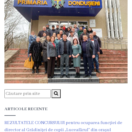
Regulamentul
consiliului
Deciziile
consiliului
Transparență
Bugetul
orașului
Strategia
ARTICOLE RECENTE
de
REZULTATELE CONCURSULUI pentru ocuparea funcției de
dezvoltare
director al Grădiniței de copii „Luceafărul” din orașul