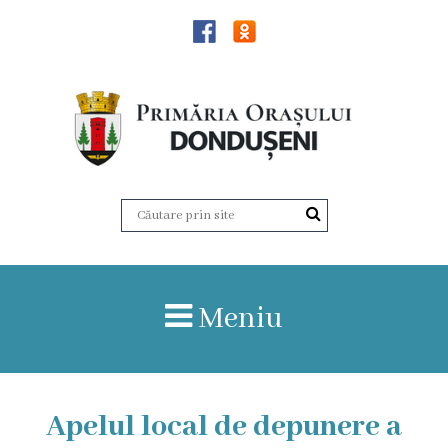
Știri
Dondușeni
Istoria
orașului
Date
Meniu
statistice
Patrimoniul
de
Apelul local de depunere a
importanță