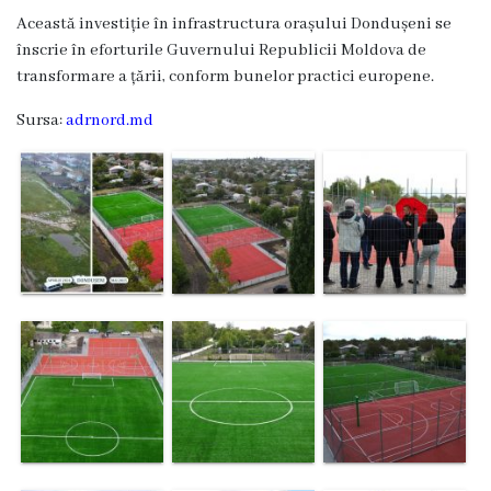
Această investiție în infrastructura orașului Dondușeni se
Planuri
înscrie în eforturile Guvernului Republicii Moldova de
transformare a țării, conform bunelor practici europene.
de
Sursa:
adrnord.md
acțiuni
Funcții
vacante
Consiliul
Componența
consiliului
Secretarul
consiliului