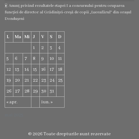
Foto
Anunț privind rezultatele etapei I a concursului pentru ocuparea
funcției de director al Grădiniței-creșă de copii „Luceafărul” din orașul
Contacte
Dondușeni
L
Ma
Mi
J
V
S
D
1
2
3
4
5
6
7
8
9
10
11
12
13
14
15
16
17
18
19
20
21
22
23
24
25
26
27
28
29
30
31
« apr.
iun. »
mai 2025
© 2026 Toate drepturile sunt rezervate