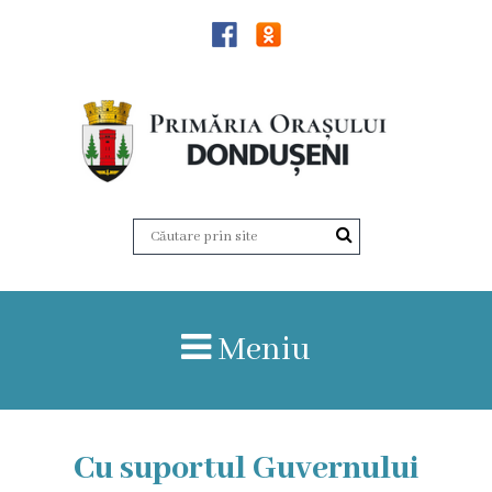
Știri
Dondușeni
Istoria
orașului
Date
Meniu
statistice
Patrimoniul
de
Cu suportul Guvernului
importanță