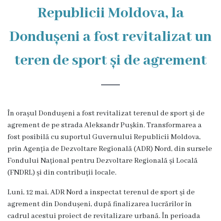
Republicii Moldova, la
istorică
și
Dondușeni a fost revitalizat un
culturală
teren de sport și de agrement
Oameni
de
Valoare
În orașul Dondușeni a fost revitalizat terenul de sport și de
agrement de pe strada Aleksandr Pușkin. Transformarea a
Ofertă
fost posibilă cu suportul Guvernului Republicii Moldova,
prin Agenția de Dezvoltare Regională (ADR) Nord, din sursele
investițională
Fondului Național pentru Dezvoltare Regională și Locală
(FNDRL) și din contribuții locale.
Primăria
Luni, 12 mai, ADR Nord a inspectat terenul de sport și de
Primarul
agrement din Dondușeni, după finalizarea lucrărilor în
cadrul acestui proiect de revitalizare urbană. În perioada