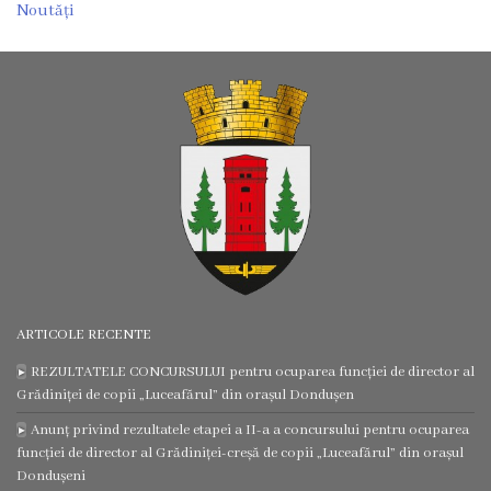
Noutăți
certificatelor
și
adeverințelor
Eliberarea
autorizațiilor
Modele
de
cereri
ARTICOLE RECENTE
REZULTATELE CONCURSULUI pentru ocuparea funcției de director al
Media
Grădiniței de copii „Luceafărul” din orașul Dondușen
Anunț privind rezultatele etapei a II-a a concursului pentru ocuparea
Video
funcției de director al Grădiniței-creșă de copii „Luceafărul” din orașul
Dondușeni