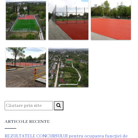
Regulamentul
consiliului
Deciziile
consiliului
Transparență
Bugetul
orașului
Strategia
de
ARTICOLE RECENTE
dezvoltare
REZULTATELE CONCURSULUI pentru ocuparea funcției de