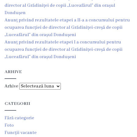
director al Grădiniței de copii „Luceafărul” din orașul
Consultări
Dondușen
publice
Anunț privind rezultatele etapei a II-a a concursului pentru
ocuparea funcției de director al Grădiniței-creșă de copii
Proiecte
„Luceafărul” din orașul Dondușeni
Anunț privind rezultatele etapei I a concursului pentru
de
ocuparea funcției de director al Grădiniței-creșă de copii
decizii
„Luceafărul” din orașul Dondușeni
ARHIVE
Regulamente
Arhive
Acte
permisive
CATEGORII
CISC
Fără categorie
Foto
Eliberarea
Funcții vacante