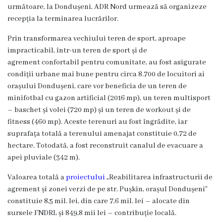
Viceprimarii
următoare, la Dondușeni, ADR Nord urmează să organizeze
recepția la terminarea lucrărilor.
Dispozițiile
Prin transformarea vechiului teren de sport, aproape
primarului
impracticabil, într-un teren de sport și de
agrement confortabil pentru comunitate, au fost asigurate
condiții urbane mai bune pentru circa 8.700 de locuitori ai
Rapoartele
orașului Dondușeni, care vor beneficia de un teren de
primarului
minifotbal cu gazon artificial (2016 mp), un teren multisport
– baschet și volei (720 mp) și un teren de workout și de
Declarația
fitness (460 mp). Aceste terenuri au fost îngrădite, iar
suprafața totală a terenului amenajat constituie 0,72 de
de
hectare. Totodată, a fost reconstruit canalul de evacuare a
răspundere
apei pluviale (342 m).
managerială
Valoarea totală a
proiectului
„Reabilitarea infrastructurii de
agrement și zonei verzi de pe str. Pușkin, orașul Dondușeni”
Regulamentul
constituie 8,5 mil. lei, din care 7,6 mil. lei – alocate din
sursele FNDRL și 849,8 mii lei – contribuție locală.
intern