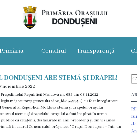
Primăria
Consiliul
Transparență
C
 DONDUȘENI ARE STEMĂ ȘI DRAPEL!
7 noiembrie 2022
 Președintelui Republicii Moldova nr. 684 din 08.11.2022
AR
.legis.md/cautare/getResults?doc_id=133994…) au fost înregistrate
 General al Republicii Moldova stema și drapelul orașului
RE
ntextul stemei și drapelului orașului a fost inspirat în urma
fu
 publice cu cetățenii, desfășurate în anii precedenți și din viziunea
„L
primată în cadrul Concursului orășenesc ”Orașul Dondușeni – într-un
An