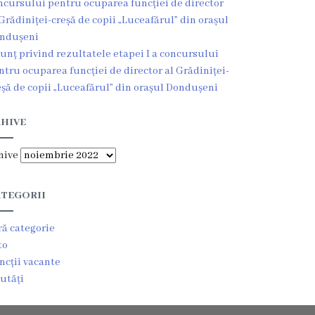
ncursului pentru ocuparea funcției de director
 Grădiniței-creșă de copii „Luceafărul” din orașul
ndușeni
unț privind rezultatele etapei I a concursului
ntru ocuparea funcției de director al Grădiniței-
eșă de copii „Luceafărul” din orașul Dondușeni
HIVE
hive
TEGORII
ră categorie
to
ncții vacante
utăți