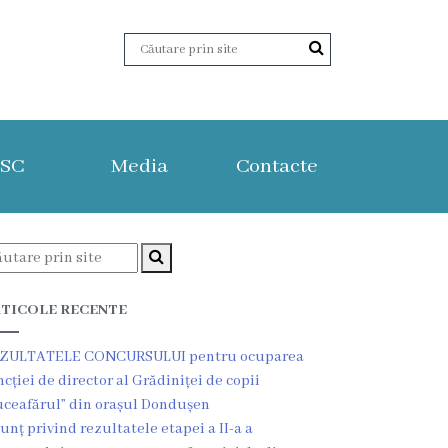
ISC
Media
Contacte
TICOLE RECENTE
ZULTATELE CONCURSULUI pentru ocuparea
ncției de director al Grădiniței de copii
uceafărul” din orașul Dondușen
unț privind rezultatele etapei a II-a a