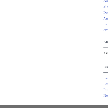
co
al
Do
An
pe
cr
AR
Ar
CA
Fă
Fo
Fu
No