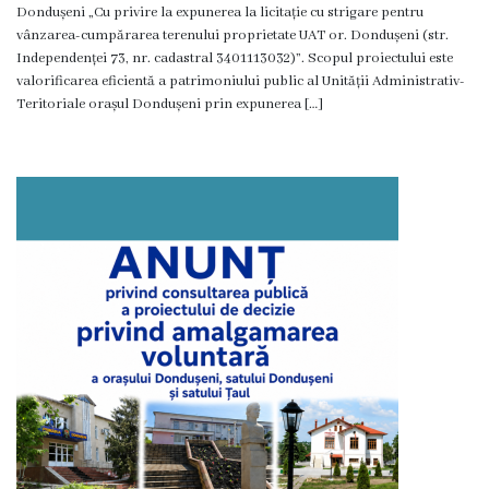
Dondușeni „Cu privire la expunerea la licitație cu strigare pentru
vânzarea-cumpărarea terenului proprietate UAT or. Dondușeni (str.
Independenței 73, nr. cadastral 3401113032)”. Scopul proiectului este
valorificarea eficientă a patrimoniului public al Unității Administrativ-
Teritoriale orașul Dondușeni prin expunerea […]