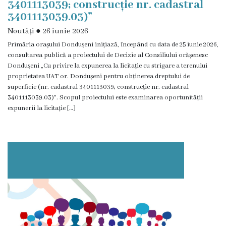
3401113039; construcție nr. cadastral
3401113039.03)”
Noutăți
●
26 iunie 2026
Primăria orașului Dondușeni inițiază, începând cu data de 25 iunie 2026,
consultarea publică a proiectului de Decizie al Consiliului orășenesc
Dondușeni „Cu privire la expunerea la licitație cu strigare a terenului
proprietatea UAT or. Dondușeni pentru obținerea dreptului de
superficie (nr. cadastral 3401113039; construcție nr. cadastral
3401113039.03)”. Scopul proiectului este examinarea oportunității
expunerii la licitație […]