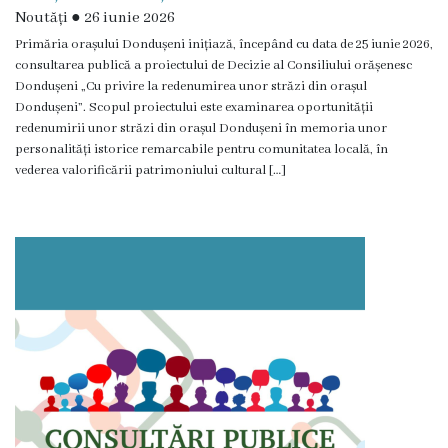
Noutăți
●
26 iunie 2026
Regulamentul
Primăria orașului Dondușeni inițiază, începând cu data de 25 iunie 2026,
consultarea publică a proiectului de Decizie al Consiliului orășenesc
consiliului
Dondușeni „Cu privire la redenumirea unor străzi din orașul
Dondușeni”. Scopul proiectului este examinarea oportunității
Deciziile
redenumirii unor străzi din orașul Dondușeni în memoria unor
personalități istorice remarcabile pentru comunitatea locală, în
consiliului
vederea valorificării patrimoniului cultural […]
Transparență
Bugetul
orașului
Strategia
de
dezvoltare