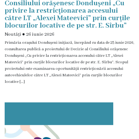
Consiliului orășenesc Dondușeni „Cu
Foto
privire la restricționarea accesului
către LT „Alexei Mateevici” prin curțile
Contacte
blocurilor locative de pe str. E. Sîrbu”
Noutăți
●
26 iunie 2026
Primăria orașului Dondușeni inițiază, începând cu data de 25 iunie 2026,
consultarea publică a proiectului de Decizie al Consiliului orășenesc
Dondușeni „Cu privire la restricționarea accesului către LT „Alexei
Mateevici” prin curțile blocurilor locative de pe str. E. Sîrbu”. Scopul
proiectului este examinarea oportunității restricționării accesului
autovehiculelor către LT „Alexei Mateevici” prin curțile blocurilor
locative […]