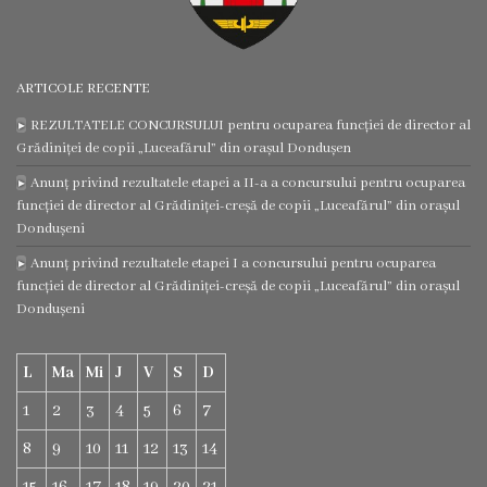
ARTICOLE RECENTE
REZULTATELE CONCURSULUI pentru ocuparea funcției de director al
Grădiniței de copii „Luceafărul” din orașul Dondușen
Anunț privind rezultatele etapei a II-a a concursului pentru ocuparea
funcției de director al Grădiniței-creșă de copii „Luceafărul” din orașul
Dondușeni
Anunț privind rezultatele etapei I a concursului pentru ocuparea
funcției de director al Grădiniței-creșă de copii „Luceafărul” din orașul
Dondușeni
L
Ma
Mi
J
V
S
D
1
2
3
4
5
6
7
8
9
10
11
12
13
14
15
16
17
18
19
20
21