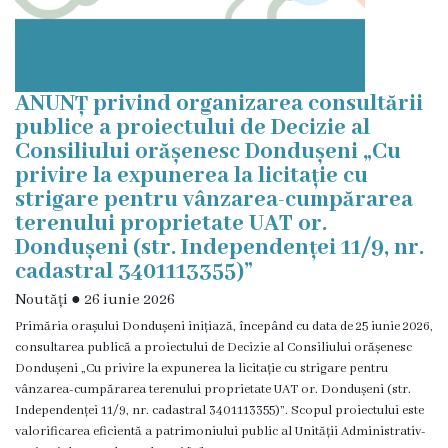
ANUNȚ privind organizarea consultării
publice a proiectului de Decizie al
Consiliului orășenesc Dondușeni „Cu
privire la expunerea la licitație cu
strigare pentru vânzarea-cumpărarea
terenului proprietate UAT or.
Dondușeni (str. Independenței 11/9, nr.
cadastral 3401113355)”
Noutăți
●
26 iunie 2026
Primăria orașului Dondușeni inițiază, începând cu data de 25 iunie 2026,
consultarea publică a proiectului de Decizie al Consiliului orășenesc
Dondușeni „Cu privire la expunerea la licitație cu strigare pentru
vânzarea-cumpărarea terenului proprietate UAT or. Dondușeni (str.
Independenței 11/9, nr. cadastral 3401113355)”. Scopul proiectului este
valorificarea eficientă a patrimoniului public al Unității Administrativ-