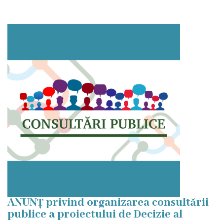
certificatelor
și
adeverințelor
Eliberarea
autorizațiilor
Modele
de
cereri
Media
Video
ANUNȚ privind organizarea consultării
publice a proiectului de Decizie al