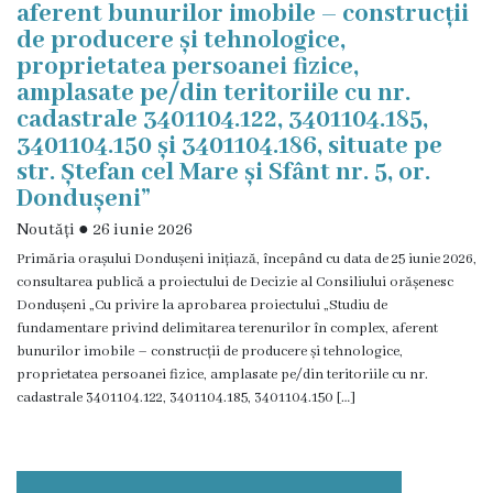
aferent bunurilor imobile – construcții
Viceprimarii
de producere și tehnologice,
proprietatea persoanei fizice,
Dispozițiile
amplasate pe/din teritoriile cu nr.
primarului
cadastrale 3401104.122, 3401104.185,
3401104.150 și 3401104.186, situate pe
str. Ștefan cel Mare și Sfânt nr. 5, or.
Rapoartele
Dondușeni”
primarului
Noutăți
●
26 iunie 2026
Primăria orașului Dondușeni inițiază, începând cu data de 25 iunie 2026,
Declarația
consultarea publică a proiectului de Decizie al Consiliului orășenesc
de
Dondușeni „Cu privire la aprobarea proiectului „Studiu de
fundamentare privind delimitarea terenurilor în complex, aferent
răspundere
bunurilor imobile – construcții de producere și tehnologice,
proprietatea persoanei fizice, amplasate pe/din teritoriile cu nr.
managerială
cadastrale 3401104.122, 3401104.185, 3401104.150 […]
Regulamentul
intern