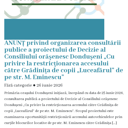
Consultări
publice
Proiecte
ANUNȚ privind organizarea consultării
de
publice a proiectului de Decizie al
decizii
Consiliului orășenesc Dondușeni „Cu
privire la restricționarea accesului
Regulamente
către Grădinița de copii „Luceafărul” de
pe str. M. Eminescu”
Acte
Fără categorie
●
26 iunie 2026
permisive
Primăria orașului Dondușeni inițiază, începând cu data de 25 iunie 2026,
consultarea publică a proiectului de Decizie al Consiliului orășenesc
Dondușeni „Cu privire la restricționarea accesului către Grădinița de
CISC
copii „Luceafărul” de pe str. M. Eminescu”. Scopul proiectului este
examinarea oportunității restricționării accesului autovehiculelor prin
Eliberarea
curțile blocurilor locative de pe str. M. Eminescu către Grădinița […]