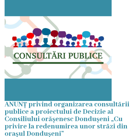
Planuri
de
acțiuni
Funcții
vacante
Consiliul
Componența
ANUNȚ privind organizarea consultării
consiliului
publice a proiectului de Decizie al
Consiliului orășenesc Dondușeni „Cu
Secretarul
privire la redenumirea unor străzi din
consiliului
orașul Dondușeni”