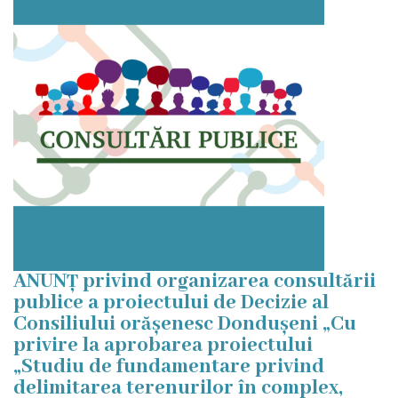
istorică
și
culturală
Oameni
de
Valoare
Ofertă
investițională
ANUNȚ privind organizarea consultării
publice a proiectului de Decizie al
Primăria
Consiliului orășenesc Dondușeni „Cu
privire la aprobarea proiectului
„Studiu de fundamentare privind
Primarul
delimitarea terenurilor în complex,