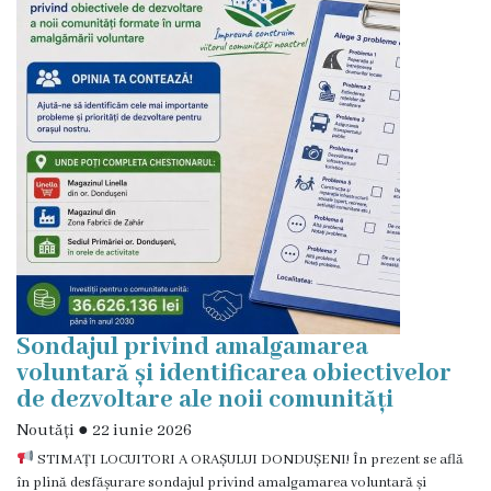
istorică
și
culturală
Oameni
de
Valoare
Ofertă
investițională
Sondajul privind amalgamarea
voluntară și identificarea obiectivelor
Primăria
de dezvoltare ale noii comunități
Noutăți
●
22 iunie 2026
Primarul
STIMAȚI LOCUITORI A ORAȘULUI DONDUȘENI! În prezent se află
în plină desfășurare sondajul privind amalgamarea voluntară și