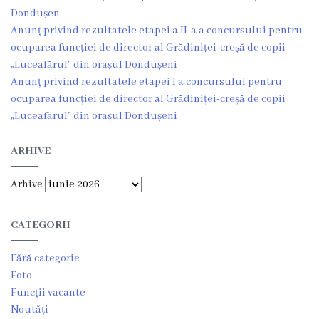
Dondușen
Regulamentul
Anunț privind rezultatele etapei a II-a a concursului pentru
ocuparea funcției de director al Grădiniței-creșă de copii
consiliului
„Luceafărul” din orașul Dondușeni
Anunț privind rezultatele etapei I a concursului pentru
Deciziile
ocuparea funcției de director al Grădiniței-creșă de copii
consiliului
„Luceafărul” din orașul Dondușeni
Transparență
ARHIVE
Arhive
Bugetul
orașului
CATEGORII
Strategia
Fără categorie
de
Foto
Funcții vacante
dezvoltare
Noutăți