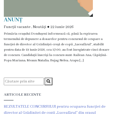
Planuri
ANUNȚ
de
Funcții vacante
,
Noutăți
●
22 iunie 2026
acțiuni
Primăria orașului Dondușeni informează că, până la expirarea
termenului de depunere a dosarelor pentru concursul de ocupare a
Funcții
funcției de director al Grădiniței-creșă de copii „Luceafărul”, stabilit
pentru data de 19 iunie 2026, ora 17:00, au fost înregistrate cinci dosare
vacante
de concurs. Candidații înscriși la concurs sunt: Railean Ana; Căpățînă-
Popa Mariana; Meaun Natalia; Bujag Nelea; Arapu […]
Consiliul
Componența
consiliului
ARTICOLE RECENTE
Secretarul
REZULTATELE CONCURSULUI pentru ocuparea funcției de
consiliului
director al Grădiniței de copii „Luceafărul” din orașul