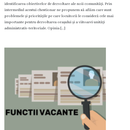
Viceprimarii
identificarea obiectivelor de dezvoltare ale noii comunități. Prin
intermediul acestui chestionar ne propunem să aflăm care sunt
problemele și prioritățile pe care locuitorii le consideră cele mai
Dispozițiile
importante pentru dezvoltarea orașului și a viitoarei unități
administrativ-teritoriale. Opinia […]
primarului
Rapoartele
primarului
Declarația
de
răspundere
managerială
Regulamentul
intern