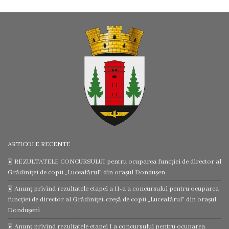
Consultări
publice
Proiecte
de
decizii
Regulamente
ARTICOLE RECENTE
Acte
REZULTATELE CONCURSULUI pentru ocuparea funcției de director al
permisive
Grădiniței de copii „Luceafărul” din orașul Dondușen
Anunț privind rezultatele etapei a II-a a concursului pentru ocuparea
CISC
funcției de director al Grădiniței-creșă de copii „Luceafărul” din orașul
Dondușeni
Eliberarea
Anunț privind rezultatele etapei I a concursului pentru ocuparea