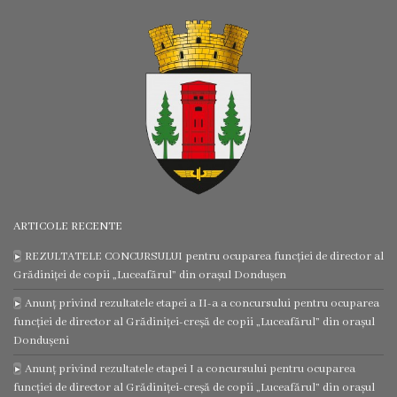
Regulamentul
consiliului
Deciziile
consiliului
Transparență
ARTICOLE RECENTE
Bugetul
REZULTATELE CONCURSULUI pentru ocuparea funcției de director al
orașului
Grădiniței de copii „Luceafărul” din orașul Dondușen
Anunț privind rezultatele etapei a II-a a concursului pentru ocuparea
Strategia
funcției de director al Grădiniței-creșă de copii „Luceafărul” din orașul
Dondușeni
de
Anunț privind rezultatele etapei I a concursului pentru ocuparea
dezvoltare
funcției de director al Grădiniței-creșă de copii „Luceafărul” din orașul