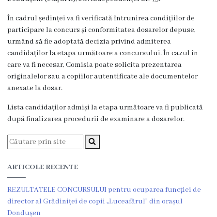
Viceprimarii
În cadrul ședinței va fi verificată întrunirea condițiilor de
participare la concurs și conformitatea dosarelor depuse,
Dispozițiile
urmând să fie adoptată decizia privind admiterea
primarului
candidaților la etapa următoare a concursului. În cazul în
care va fi necesar, Comisia poate solicita prezentarea
Rapoartele
originalelor sau a copiilor autentificate ale documentelor
anexate la dosar.
primarului
Lista candidaților admiși la etapa următoare va fi publicată
Declarația
după finalizarea procedurii de examinare a dosarelor.
de
răspundere
ARTICOLE RECENTE
managerială
REZULTATELE CONCURSULUI pentru ocuparea funcției de
Regulamentul
director al Grădiniței de copii „Luceafărul” din orașul
intern
Dondușen