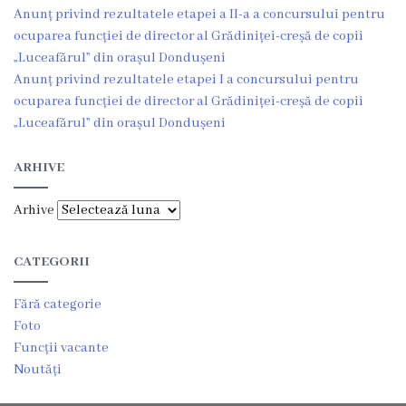
Anunț privind rezultatele etapei a II-a a concursului pentru
ocuparea funcției de director al Grădiniței-creșă de copii
Planuri
„Luceafărul” din orașul Dondușeni
de
Anunț privind rezultatele etapei I a concursului pentru
ocuparea funcției de director al Grădiniței-creșă de copii
acțiuni
„Luceafărul” din orașul Dondușeni
Funcții
ARHIVE
vacante
Arhive
Consiliul
CATEGORII
Componența
Fără categorie
consiliului
Foto
Funcții vacante
Secretarul
Noutăți
consiliului