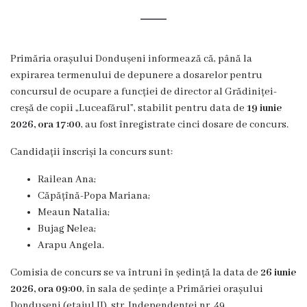
istorică
și
Primăria orașului Dondușeni informează că, până la
culturală
expirarea termenului de depunere a dosarelor pentru
concursul de ocupare a funcției de director al Grădiniței-
Oameni
creșă de copii „Luceafărul”, stabilit pentru data de
19 iunie
de
2026, ora 17:00
, au fost înregistrate cinci dosare de concurs.
Valoare
Candidații înscriși la concurs sunt:
Railean Ana;
Ofertă
Căpățînă-Popa Mariana;
investițională
Meaun Natalia;
Bujag Nelea;
Primăria
Arapu Angela.
Comisia de concurs se va întruni în ședință la data de
26 iunie
Primarul
2026, ora 09:00
, în sala de ședințe a Primăriei orașului
Dondușeni (etajul II), str. Independenței nr. 49.