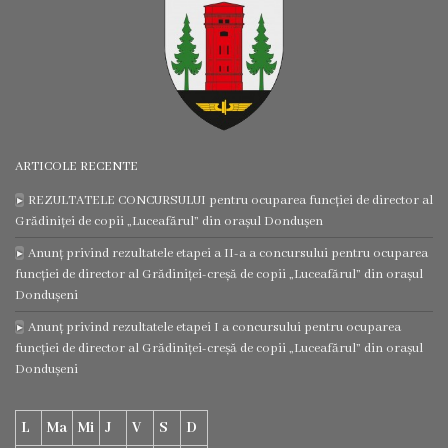
Regulamentul
consiliului
Deciziile
consiliului
ARTICOLE RECENTE
REZULTATELE CONCURSULUI pentru ocuparea funcției de director al
Transparență
Grădiniței de copii „Luceafărul” din orașul Dondușen
Anunț privind rezultatele etapei a II-a a concursului pentru ocuparea
Bugetul
funcției de director al Grădiniței-creșă de copii „Luceafărul” din orașul
Dondușeni
orașului
Anunț privind rezultatele etapei I a concursului pentru ocuparea
funcției de director al Grădiniței-creșă de copii „Luceafărul” din orașul
Strategia
Dondușeni
de
dezvoltare
L
Ma
Mi
J
V
S
D