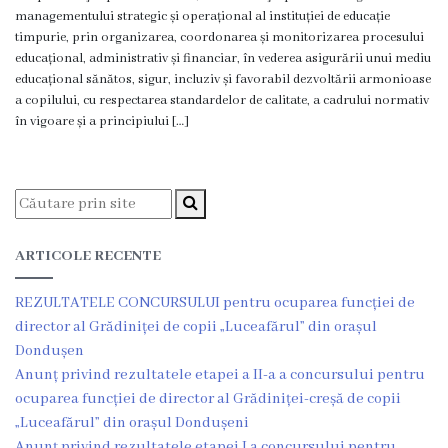
Viceprimarii
managementului strategic și operațional al instituției de educație
timpurie, prin organizarea, coordonarea și monitorizarea procesului
educațional, administrativ și financiar, în vederea asigurării unui mediu
Dispozițiile
educațional sănătos, sigur, incluziv și favorabil dezvoltării armonioase
a copilului, cu respectarea standardelor de calitate, a cadrului normativ
primarului
în vigoare și a principiului […]
Rapoartele
primarului
Declarația
ARTICOLE RECENTE
de
REZULTATELE CONCURSULUI pentru ocuparea funcției de
răspundere
director al Grădiniței de copii „Luceafărul” din orașul
managerială
Dondușen
Anunț privind rezultatele etapei a II-a a concursului pentru
ocuparea funcției de director al Grădiniței-creșă de copii
Regulamentul
„Luceafărul” din orașul Dondușeni
intern
Anunț privind rezultatele etapei I a concursului pentru