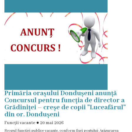
istorică
și
culturală
Oameni
de
Valoare
Ofertă
investițională
Primăria orașului Dondușeni anunță
Concursul pentru funcția de director a
Primăria
Grădiniței – creșe de copii ”Luceafărul”
din or. Dondușeni
Primarul
Funcții vacante
●
20 mai 2026
Scopul funcţiei publice vacante, conform fişei postului: Asigurarea