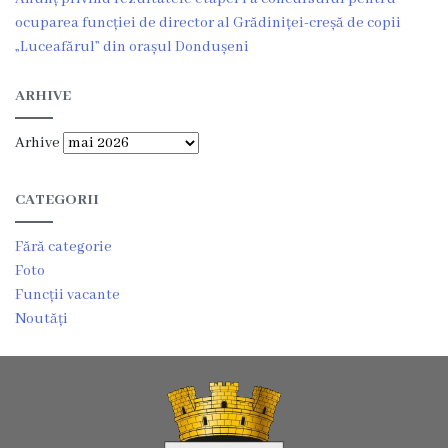
ocuparea funcției de director al Grădiniței-creșă de copii
Planuri
„Luceafărul” din orașul Dondușeni
de
ARHIVE
acțiuni
Arhive
Funcții
CATEGORII
vacante
Fără categorie
Consiliul
Foto
Funcții vacante
Componența
Noutăți
consiliului
Secretarul
consiliului